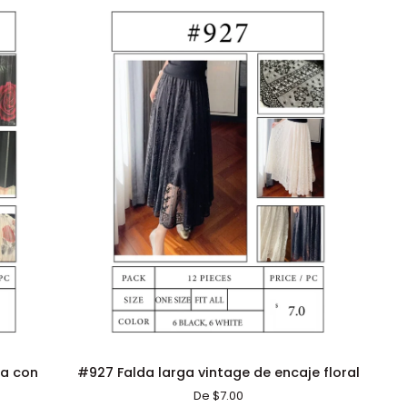
manga
corta
ADICIÓN RÁPIDA
#927
la con
#927 Falda larga vintage de encaje floral
Falda
De $7.00
larga