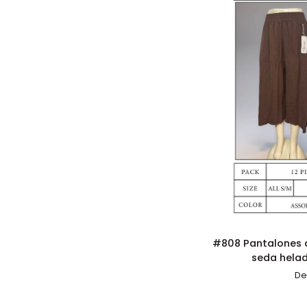
de
perlas
–
Talla
L/XL
ADICI
#808
#808 Pantalones 
Pantalones
seda helad
anchos
De
arrugados
de