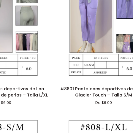
ÓN RÁPIDA
ADICIÓN RÁPIDA
#8801
 deportivos de lino
#8801 Pantalones deportivos de
Pantalones
de perlas – Talla L/XL
Glacier Touch – Talla S/M
deportivos
 $6.00
De $6.00
de
satén
Glacier
Touch
–