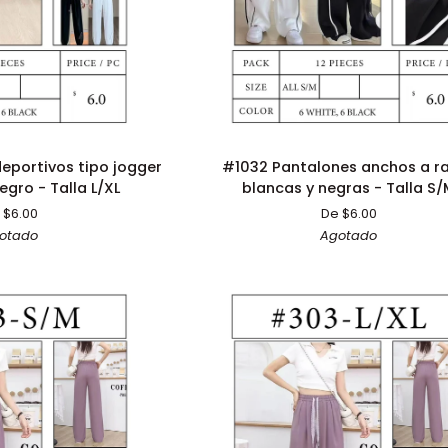
ÓN RÁPIDA
ADICIÓN RÁPIDA
#1032
eportivos tipo jogger
#1032 Pantalones anchos a r
Pantalones
egro - Talla L/XL
blancas y negras - Talla S
anchos
 $6.00
De $6.00
a
otado
Agotado
rayas
blancas
y
negras
-
Talla
S/M