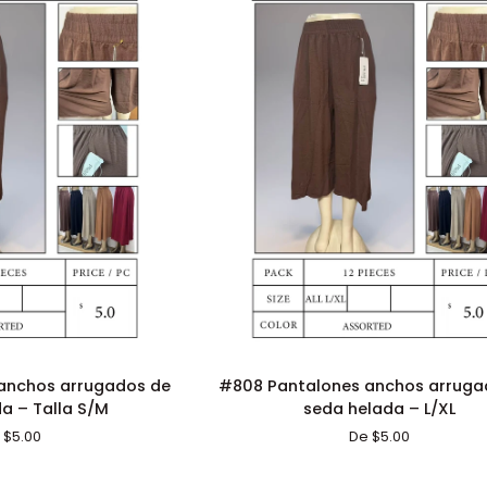
Talla
S/M
ÓN RÁPIDA
ADICIÓN RÁPIDA
#808
anchos arrugados de
#808 Pantalones anchos arruga
Pantalones
a – Talla S/M
seda helada – L/XL
anchos
 $5.00
De $5.00
arrugados
de