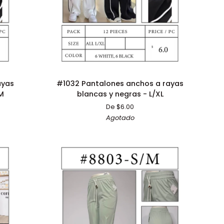
ADICIÓN RÁPIDA
#1032
ayas
#1032 Pantalones anchos a rayas
Pantalones
/M
blancas y negras - L/XL
anchos
De $6.00
a
Agotado
rayas
blancas
y
negras
-
L/XL