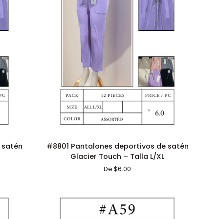
Talla
S/M
ADICIÓN RÁPIDA
#8801
 satén
#8801 Pantalones deportivos de satén
Pantalones
Glacier Touch – Talla L/XL
deportivos
De $6.00
de
satén
Glacier
Touch
–