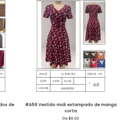
Talla
L/XL
ADICIÓN RÁPIDA
#A59
dos de
#A59 Vestido midi estampado de manga
Vestido
corta
midi
De $6.00
estampado
de