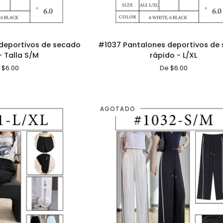
ÓN RÁPIDA
ADICIÓN RÁPIDA
#1037
deportivos de secado
#1037 Pantalones deportivos de
Pantalones
- Talla S/M
rápido - L/XL
deportivos
 $6.00
De $6.00
de
secado
rápido
-
AGOTADO
L/XL