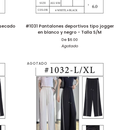
ADICIÓN RÁPIDA
#1031
 secado
#1031 Pantalones deportivos tipo jogger
Pantalones
en blanco y negro - Talla S/M
deportivos
De $6.00
tipo
Agotado
jogger
en
blanco
AGOTADO
y
negro
-
Talla
S/M