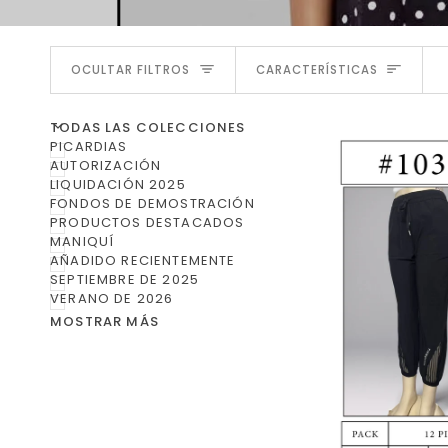
ORDENA
OCULTAR FILTROS
CARACTERÍSTICAS
Ú
R
M
E
N
Ú
A
M
P
L
I
A
O
C
U
L
T
A
R
E
L
M
E
N
TODAS LAS COLECCIONES
PICARDIAS
AUTORIZACIÓN
LIQUIDACIÓN 2025
FONDOS DE DEMOSTRACIÓN
PRODUCTOS DESTACADOS
MANIQUÍ
AÑADIDO RECIENTEMENTE
SEPTIEMBRE DE 2025
VERANO DE 2026
MOSTRAR MÁS