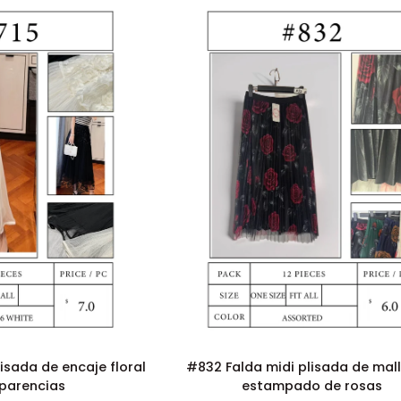
seda
helada
–
L/XL
ÓN RÁPIDA
ADICIÓN RÁPIDA
#832
isada de encaje floral
#832 Falda midi plisada de mal
Falda
sparencias
estampado de rosas
midi