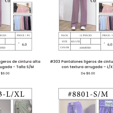
ÓN RÁPIDA
ADICIÓN RÁPIDA
#303
geros de cintura alta
#303 Pantalones ligeros de cintu
Pantalones
rugada - Talla S/M
con textura arrugada – L/X
ligeros
 $6.00
De $6.00
de
cintura
alta
con
textura
arrugada
–
L/XL